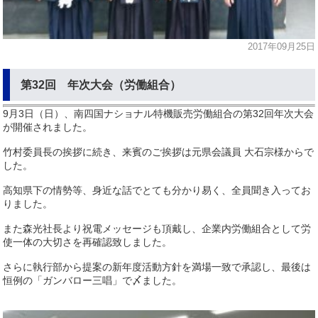
2017年09月25日
第32回 年次大会（労働組合）
9月3日（日）、南四国ナショナル特機販売労働組合の第32回年次大会
が開催されました。
竹村委員長の挨拶に続き、来賓のご挨拶は元県会議員 大石宗様からで
した。
高知県下の情勢等、身近な話でとても分かり易く、全員聞き入ってお
りました。
また森光社長より祝電メッセージも頂戴し、企業内労働組合として労
使一体の大切さを再確認致しました。
さらに執行部から提案の新年度活動方針を満場一致で承認し、最後は
恒例の「ガンバロー三唱」で〆ました。